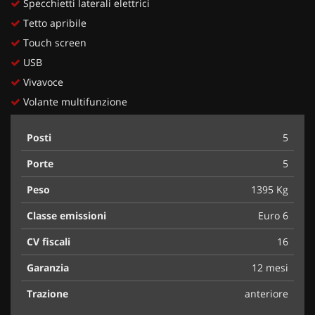
Specchietti laterali elettrici
Tetto apribile
Touch screen
USB
Vivavoce
Volante multifunzione
Posti
5
Porte
5
Peso
1395 Kg
Classe emissioni
Euro 6
CV fiscali
16
Garanzia
12 mesi
Trazione
anteriore