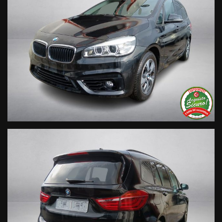
Trasparenza:
• Si precisa che le informazioni contenute negli annunci
online e nel proprio sito web sono state compilate con cura
affinché siano il più complete e precise; tuttavia possono
contenere errori e omissioni. Si declina ogni responsabilità
per eventuali involontarie incongruenze che non
rappresentano un impegno contrattuale.