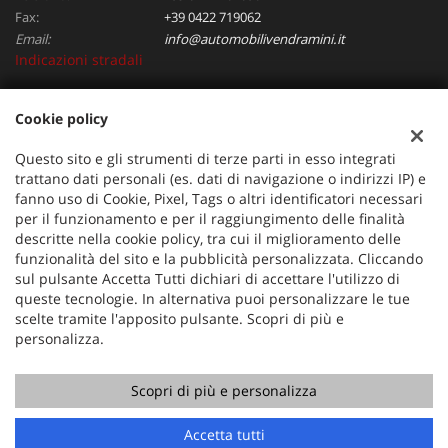
Fax:
+39 0422 719062
Email:
info@automobilivendramini.it
Indicazioni stradali
Cookie policy
Dati fiscali:
Automobili Vendramini srl
Questo sito e gli strumenti di terze parti in esso integrati
Via Verdi, 97, Oderzo (TV)
trattano dati personali (es. dati di navigazione o indirizzi IP) e
C.F/P.IVA:
04823130267
fanno uso di Cookie, Pixel, Tags o altri identificatori necessari
per il funzionamento e per il raggiungimento delle finalità
Registro delle imprese:
TV
descritte nella cookie policy, tra cui il miglioramento delle
funzionalità del sito e la pubblicità personalizzata. Cliccando
sul pulsante Accetta Tutti dichiari di accettare l'utilizzo di
queste tecnologie. In alternativa puoi personalizzare le tue
scelte tramite l'apposito pulsante. Scopri di più e
personalizza.
Scopri di più e personalizza
Copyright © 2026 GestionaleAuto.com S.r.l., Tutti i diritti
riservati -
Leggi l'informativa sulla privacy
-
Cookie Policy
Sito creato da:
GestionaleAuto.com
Accetta tutti