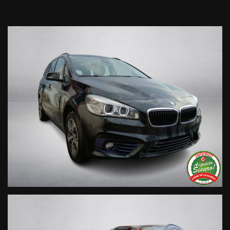
• Consegna a domicilio;
• Valutazione permute;
• Finanziamenti personalizzabili a tassi agevolati (privati/ditte
individuali/società);
• Polizze Kasko fino a 60 mesi di durata con estensione “valore
a nuovo”;
• Garanzia legale di Conformità prevista obbligatoriamente
dal Codice del Consumo;
• Garanzia estendibile fino a 60 mesi.
Segui Automobili Vendramini
e leggi le recensioni che
descrivono l’esperienza dei nostri clienti:
• Sul nostro sito ufficiale www.automobilivendramini.it dove
potrai trovare l’intero parco auto aggiornato, maggiori foto e
info per ogni singola vettura, i nostri servizi e la nostra storia.
• Sulla nostra pagina Facebook
• Sulla nostra pagina Instagram
• Sul nostro profilo Google Business
Live Chat Whatsapp:
+ 39 347 2621925 Orari
D
al lunedì al venerdi 08:3012:00 –
14:30/19:30 Sabato 8:30 12:30 14.30 18.30