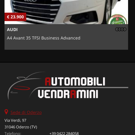
€ 23.900
€
AUDI
A4 Avant 35 TFSI Business Advanced
5
Sede di Oderzo
Via Verdi, 97
31046 Oderzo (TV)
Telefono:
+39 0422 284058