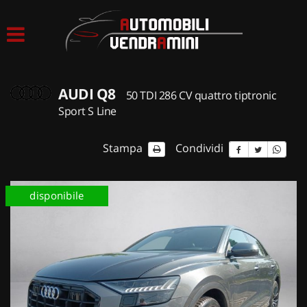
HOME
LISTA VEICOLI
AUDI Q8
50 TDI 286 CV quattro tiptronic
ACQUISTIAMO USATO
Sport S Line
ASSISTENZA
Stampa
Condividi
CONTATTI
disponibile