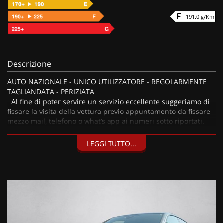
191.0 g/Km
Descrizione
AUTO NAZIONALE - UNICO UTILIZZATORE - REGOLARMENTE
TAGLIANDATA - PERIZIATA
Al fine di poter servire un servizio eccellente suggeriamo di
fissare la visita della vettura previo appuntamento da fissare
mezzo mail, telefono o what’s app ai numeri sotto riportati.
LEGGI TUTTO...
I nostri servizi:
• Consegna a domicilio;
• Valutazione permute;
• Finanziamenti personalizzabili a tassi agevolati (privati/ditte
individuali/società);
• Polizze Kasko fino a 60 mesi di durata con estensione “valore
a nuovo”;