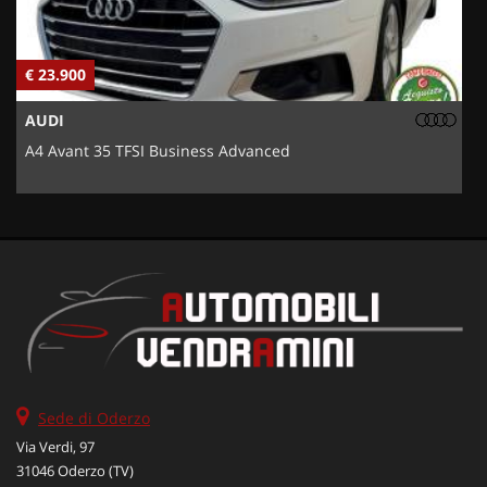
€ 23.900
€
AUDI
A4 Avant 35 TFSI Business Advanced
5
Sede di Oderzo
Via Verdi, 97
31046 Oderzo (TV)