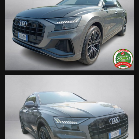
• Garanzia legale di Conformità prevista obbligatoriamente
dal Codice del Consumo;
• Garanzia estendibile fino a 60 mesi.
Segui Automobili Vendramini
e leggi le recensioni che
descrivono l’esperienza dei nostri clienti:
• Sul nostro sito ufficiale www.automobilivendramini.it dove
potrai trovare l’intero parco auto aggiornato, maggiori foto e
info per ogni singola vettura, i nostri servizi e la nostra storia.
• Sulla nostra pagina Facebook
• Sulla nostra pagina Instagram
• Sul nostro profilo Google Business
Live Chat Whatsapp:
+ 39 347 2621925 Orari
D
al lunedì al venerdi 08:3012:00 –
14:30/19:30 Sabato 8:30 12:30 14.30 18.30
Trasparenza:
• Si precisa che le informazioni contenute negli annunci
online e nel proprio sito web sono state compilate con cura
affinché siano il più complete e precise; tuttavia possono