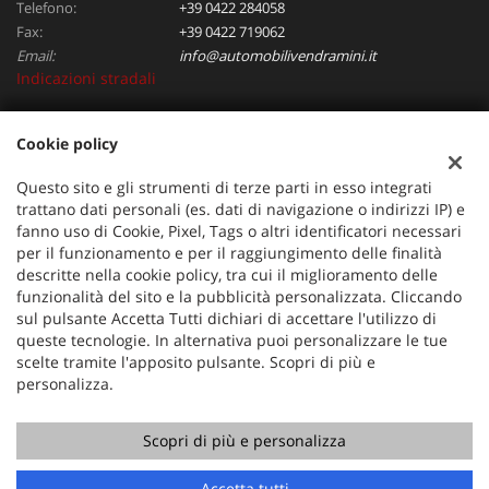
Telefono:
+39 0422 284058
Fax:
+39 0422 719062
Email:
info@automobilivendramini.it
Indicazioni stradali
Cookie policy
Dati fiscali:
Automobili Vendramini srl
Questo sito e gli strumenti di terze parti in esso integrati
Via Verdi, 97, Oderzo (TV)
trattano dati personali (es. dati di navigazione o indirizzi IP) e
C.F/P.IVA:
04823130267
fanno uso di Cookie, Pixel, Tags o altri identificatori necessari
per il funzionamento e per il raggiungimento delle finalità
Registro delle imprese:
TV
descritte nella cookie policy, tra cui il miglioramento delle
funzionalità del sito e la pubblicità personalizzata. Cliccando
sul pulsante Accetta Tutti dichiari di accettare l'utilizzo di
queste tecnologie. In alternativa puoi personalizzare le tue
scelte tramite l'apposito pulsante. Scopri di più e
personalizza.
Scopri di più e personalizza
Copyright © 2026 GestionaleAuto.com S.r.l., Tutti i diritti
riservati -
Leggi l'informativa sulla privacy
-
Cookie Policy
Chiama
Contatta un consulente
Sito creato da:
GestionaleAuto.com
Accetta tutti