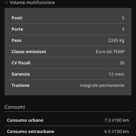
Volante multifunzione
Posti
5
Porte
5
Peso
2245 Kg
Classe emissioni
Euro 6d-TEMP
CV fiscali
26
Garanzia
12 mesi
Trazione
integrale permanente
Consumi
Consumo urbano
7.3 l/100 km
Consumo extraurbano
6.5 l/100 km