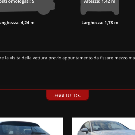
osti omologati: 5
Altezza: 1,42 m
unghezza: 4,24 m
Larghezza: 1,78 m
are la visita della vettura previo appuntamento da fissare mezzo mai
LEGGI TUTTO...
dividuali/società);
 nuovo”;
 Codice del Consumo;
o l’esperienza dei nostri clienti: