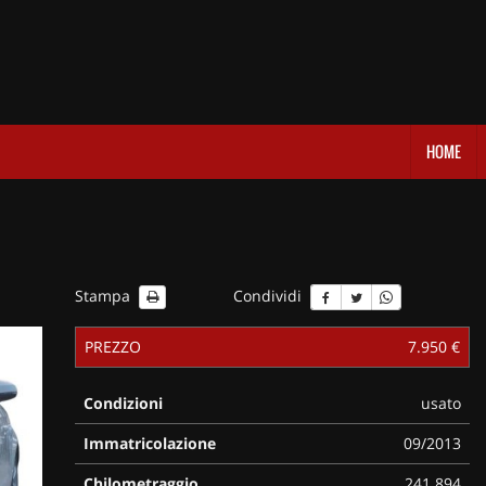
HOME
Stampa
Condividi
PREZZO
7.950 €
Condizioni
usato
Immatricolazione
09/2013
Chilometraggio
241.894