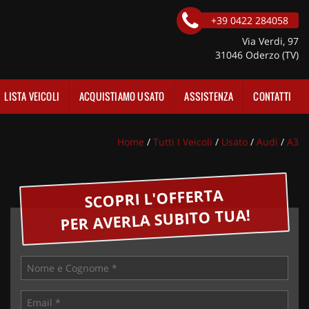
+39 0422 284058
Via Verdi, 97
31046 Oderzo (TV)
LISTA VEICOLI
ACQUISTIAMO USATO
ASSISTENZA
CONTATTI
Home
/
Tutti I Veicoli
/
Usato
/
Audi
/
A3
SCOPRI L'OFFERTA
PER AVERLA SUBITO TUA!