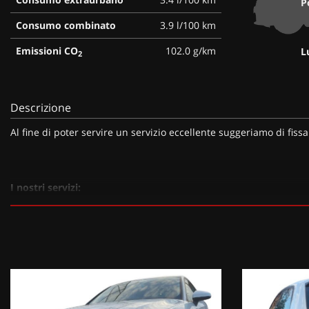
P
Consumo combinato
3.9 l/100 km
Emissioni CO
102.0 g/km
L
2
Descrizione
Al fine di poter servire un servizio eccellente suggeriamo di fiss
I nostri servizi:
• Consegna a domicilio;
• Valutazione permute;
• Finanziamenti personalizzabili a tassi agevolati (privati/ditte in
• Polizze Kasko fino a 60 mesi di durata con estensione “valore a
• Garanzia legale di Conformità prevista obbligatoriamente dal
• Garanzia estendibile fino a 60 mesi.
Segui Automobili Vendramini
e leggi le recensioni che descrivon