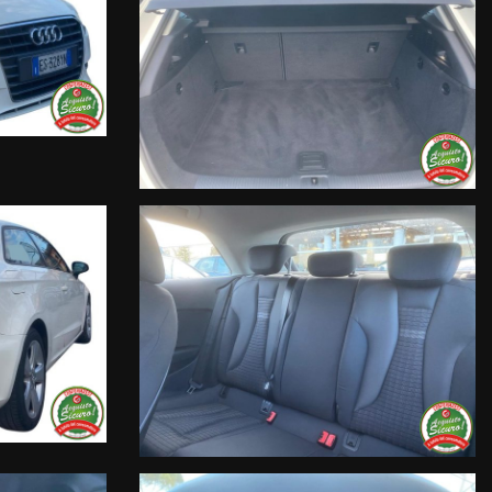
 singola vettura, i nostri servizi e la nostra storia.
il più complete e precise; tuttavia possono contenere errori e