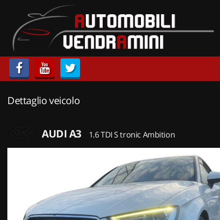
HOME
LISTA VEICOLI
ACQUISTIAMO USATO
Dettaglio veicolo
ASSISTENZA
CONTATTI
AUDI A3
1.6 TDI S tronic Ambition