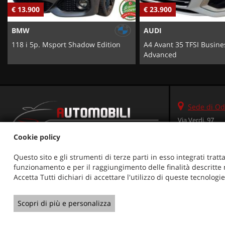
€ 23.900
€ 9.250
AUDI
FIAT
A4 Avant 35 TFSI Business
500X 1.3 MultiJet 95 CV 
Advanced
Sede di Od
Via Verdi, 97
31046 Oderzo (
Cookie policy
Telefono:
Fax:
Questo sito e gli strumenti di terze parti in esso integrati tratta
Email:
funzionamento e per il raggiungimento delle finalità descritte n
Indicazioni st
Accetta Tutti dichiari di accettare l'utilizzo di queste tecnolog
Copyright © 2026 GestionaleAuto.com S.r.l., Tutti i diritti riservat
Scopri di più e personalizza