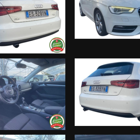
 trovare l’intero parco auto aggiornato, maggiori foto e info per ogni
:30/19:30 Sabato 8:30 12:30 14.30 18.30
 nel proprio sito web sono state compilate con cura affinché siano 
ntarie incongruenze che non rappresentano un impegno contrattuale.