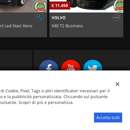
€ 7.900
€
OPEL
ness
Corsa 1.2 Edition
i Cookie, Pixel, Tags o altri identificatori necessari per il
ito e la pubblicità personalizzata. Cliccando sul pulsante
 pulsante. Scopri di più e personalizza.
Sito creato da:
GestionaleAuto.com
Accetta tutti