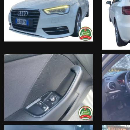
• Sul nostro sito ufficiale www.automobilivendramini.it dove potrai
• Sulla nostra pagina Facebook
• Sulla nostra pagina Instagram
• Sul nostro profilo Google Business
Live Chat Whatsapp:
+ 39 347 2621925 Orari
D
al lunedì al venerdi 08:3012:00 – 14
Trasparenza:
• Si precisa che le informazioni contenute negli annunci online e
omissioni. Si declina ogni responsabilità per eventuali involo