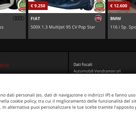
€ 12.600
€ 11.450
BMW
VOLVO
Pop Star
116 i 5p. Sport Led Navi Xeno
V40 T2 Busi
erzo
Dati fiscali:
Automobili Vendramini srl
Via Verdi, 97, Oderzo (TV)
TV)
C.F/P.IVA:
04823130267
+39 0422 284058
Registro delle imprese:
TV
+39 0422 719062
no dati personali (es. dati di navigazione o indirizzi IP) e fanno uso d
info@automobilivendramini.it
ella cookie policy, tra cui il miglioramento delle funzionalità del s
radali
ie. In alternativa puoi personalizzare le tue scelte tramite l'apposito
i -
Leggi l'informativa sulla privacy
-
Cookie Policy