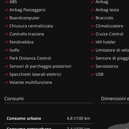
ABS
Airbag
Airbag Passeggero
Airbag testa
Boardcomputer
Bracciolo
Chiusura centralizzata
Climatizzatore
Controllo trazione
Cruise Control
Fendinebbia
Hill holder
Isofix
Limitatore di velo
Park Distance Control
Sensore di piogg
Sensori di parcheggio posteriori
Servosterzo
Specchietti laterali elettrici
USB
Volante multifunzione
Consumi
Dimensioni e
Consumo urbano
4.8 l/100 km
Consumo extraurbano
3.4 l/100 km