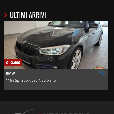
ULTIMI ARRIVI
€ 12.600
€
BMW
116 i 5p. Sport Led Navi Xeno