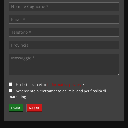
Live Chat Whatsapp:
+ 39 347 2621925 Orari
D
al lunedì al venerdi 08:3012:00 –
14:30/19:30 Sabato 8:30 12:30 14.30 18.30
Trasparenza:
• Si precisa che le informazioni contenute negli annunci
online e nel proprio sito web sono state compilate con cura
affinché siano il più complete e precise; tuttavia possono
contenere errori e omissioni. Si declina ogni responsabilità
per eventuali involontarie incongruenze che non
rappresentano un impegno contrattuale.
Ho letto e accetto
l'informativa privacy
*
Acconsento al trattamento dei miei dati per finalità di
marketing