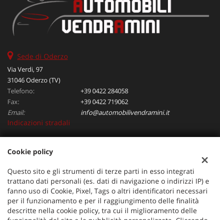
Sede di Oderzo
Via Verdi, 97
31046 Oderzo (TV)
Telefono:
+39 0422 284058
Fax:
+39 0422 719062
Email:
info@automobilivendramini.it
Indicazioni stradali
Cookie policy
Dati fiscali:
Automobili Vendramini srl
Questo sito e gli strumenti di terze parti in esso integrati
Via Verdi, 97, Oderzo (TV)
trattano dati personali (es. dati di navigazione o indirizzi IP) e
C.F/P.IVA:
04823130267
fanno uso di Cookie, Pixel, Tags o altri identificatori necessari
per il funzionamento e per il raggiungimento delle finalità
Registro delle imprese:
TV
descritte nella cookie policy, tra cui il miglioramento delle