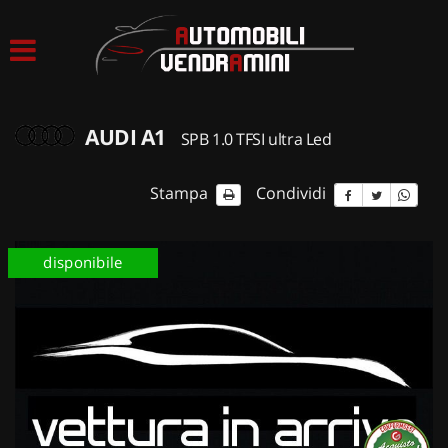
HOME
LISTA VEICOLI
AUDI A1
SPB 1.0 TFSI ultra Led
ACQUISTIAMO USATO
Stampa
Condividi
ASSISTENZA
disponibile
CONTATTI