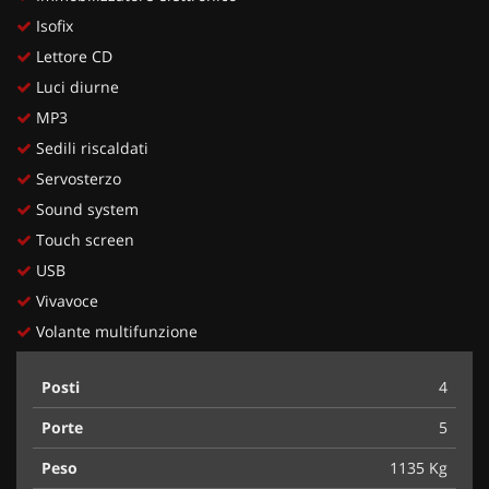
Isofix
Lettore CD
Luci diurne
MP3
Sedili riscaldati
Servosterzo
Sound system
Touch screen
USB
Vivavoce
Volante multifunzione
Posti
4
Porte
5
Peso
1135 Kg