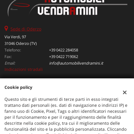
Sede di Oderzo
Via Verdi, 97
31046 Oderzo (TV)
Telefono:
+39 0422 284058
Fax:
+39 0422 719062
Email:
info@automobilivendramini.it
Indicazioni stradali
Cookie policy
Dati fiscali:
Automobili Vendramini srl
Questo sito e gli strumenti di terze parti in esso integrati
Via Verdi, 97, Oderzo (TV)
trattano dati personali (es. dati di navigazione o indirizzi IP) e
C.F/P.IVA:
04823130267
fanno uso di Cookie, Pixel, Tags o altri identificatori necessari
per il funzionamento e per il raggiungimento delle finalità
Registro delle imprese:
TV
descritte nella cookie policy, tra cui il miglioramento delle
funzionalità del sito e la pubblicità personalizzata. Cliccando