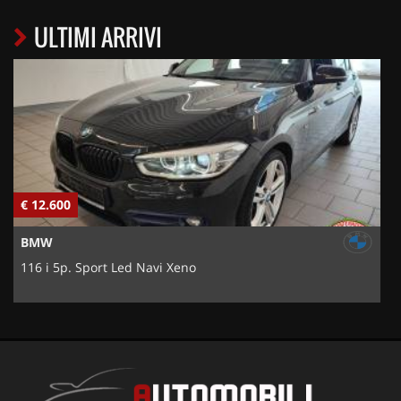
ULTIMI ARRIVI
€ 12.600
€
BMW
116 i 5p. Sport Led Navi Xeno