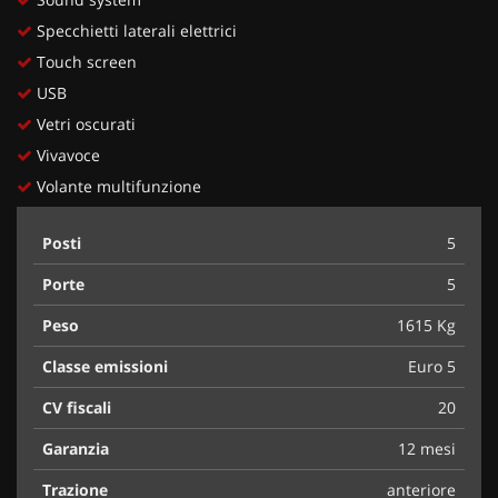
Specchietti laterali elettrici
Touch screen
USB
Vetri oscurati
Vivavoce
Volante multifunzione
Posti
5
Porte
5
Peso
1615 Kg
Classe emissioni
Euro 5
CV fiscali
20
Garanzia
12 mesi
Trazione
anteriore