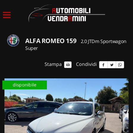
HOME
LISTA VEICOLI
ALFA ROMEO 159
2.0 JTDm Sportwagon
ACQUISTIAMO USATO
Super
ASSISTENZA
Stampa
Condividi
CONTATTI
disponibile