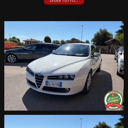
LEGGI TUTTO...
• Consegna a domicilio;
• Valutazione permute;
• Finanziamenti personalizzabili a tassi agevolati (privati/ditte
individuali/società);
• Polizze Kasko fino a 60 mesi di durata con estensione “valore
a nuovo”;
• Garanzia legale di Conformità prevista obbligatoriamente
dal Codice del Consumo;
• Garanzia estendibile fino a 60 mesi.
Segui Automobili Vendramini
e leggi le recensioni che
descrivono l’esperienza dei nostri clienti:
• Sul nostro sito ufficiale www.automobilivendramini.it dove
potrai trovare l’intero parco auto aggiornato, maggiori foto e
info per ogni singola vettura, i nostri servizi e la nostra storia.
• Sulla nostra pagina Facebook
• Sulla nostra pagina Instagram
• Sul nostro profilo Google Business
Live Chat Whatsapp:
+ 39 347 2621925 Orari
D
al lunedì al venerdi 08:3012:00 –
14:30/19:30 Sabato 8:30 12:30 14.30 18.30