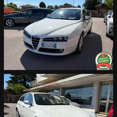
Trasparenza:
• Si precisa che le informazioni contenute negli annunci
online e nel proprio sito web sono state compilate con cura
affinché siano il più complete e precise; tuttavia possono
contenere errori e omissioni. Si declina ogni responsabilità
per eventuali involontarie incongruenze che non
rappresentano un impegno contrattuale.